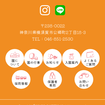
〒238-0022
神奈川県横須賀市公郷町2丁目18-3
TEL：046-851-2530
園に
よくある
園の行事
お知らせ
入園案内
ついて
ご質問
保護者
お問い
採用情報
専用
合わせ