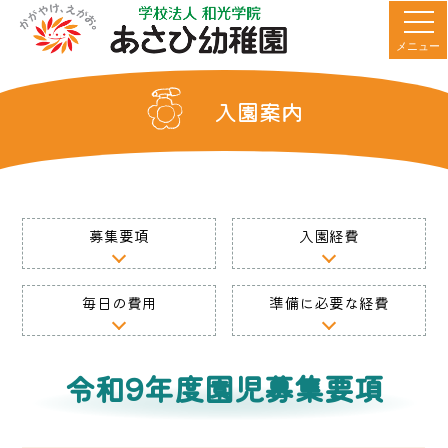
メニュー
入園案内
募集要項
入園経費
毎日の費用
準備に必要な経費
令和9年度園児募集要項