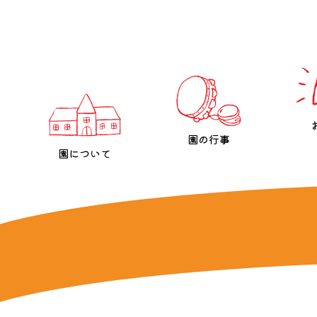
園の行事
園について