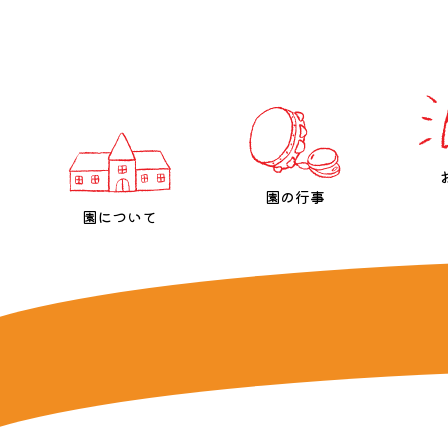
園の行事
園について