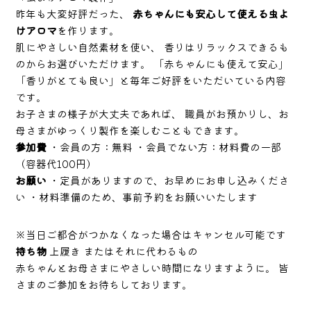
昨年も大変好評だった、
赤ちゃんにも安心して使える虫よ
けアロマ
を作ります。
肌にやさしい自然素材を使い、 香りはリラックスできるも
のからお選びいただけます。 「赤ちゃんにも使えて安心」
「香りがとても良い」と毎年ご好評をいただいている内容
です。
お子さまの様子が大丈夫であれば、 職員がお預かりし、お
母さまがゆっくり製作を楽しむこともできます。
参加費
・会員の方：無料 ・会員でない方：材料費の一部
（容器代100円）
お願い
・定員がありますので、お早めにお申し込みくださ
い ・材料準備のため、事前予約をお願いいたします
※当日ご都合がつかなくなった場合はキャンセル可能です
持ち物
上履き またはそれに代わるもの
赤ちゃんとお母さまにやさしい時間になりますように。 皆
さまのご参加をお待ちしております。