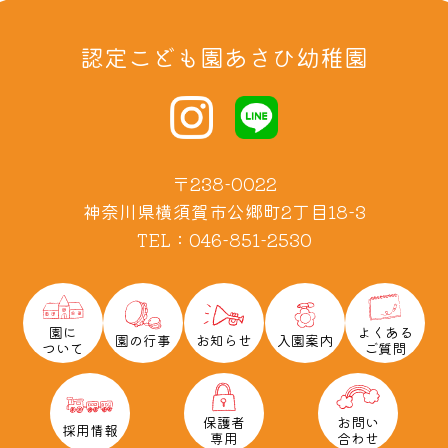
認定こども園あさひ幼稚園
〒238-0022
神奈川県横須賀市公郷町2丁目18-3
TEL：046-851-2530
園に
よくある
園の行事
お知らせ
入園案内
ついて
ご質問
保護者
お問い
採用情報
専用
合わせ