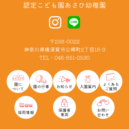
認定こども園あさひ幼稚園
〒238-0022
神奈川県横須賀市公郷町2丁目18-3
TEL：046-851-2530
園に
よくある
園の行事
お知らせ
入園案内
ついて
ご質問
保護者
お問い
採用情報
専用
合わせ